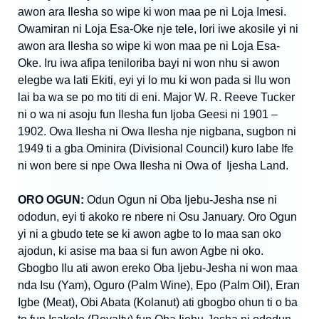
awon ara Ilesha so wipe ki won maa pe ni Loja Imesi.
Owamiran ni Loja Esa-Oke nje tele, lori iwe akosile yi ni
awon ara Ilesha so wipe ki won maa pe ni Loja Esa-
Oke. Iru iwa afipa teniloriba bayi ni won nhu si awon
elegbe wa lati Ekiti, eyi yi lo mu ki won pada si Ilu won
lai ba wa se po mo titi di eni. Major W. R. Reeve Tucker
ni o wa ni asoju fun Ilesha fun Ijoba Geesi ni 1901 –
1902. Owa Ilesha ni Owa Ilesha nje nigbana, sugbon ni
1949 ti a gba Ominira (Divisional Council) kuro labe Ife
ni won bere si npe Owa Ilesha ni Owa of Ijesha Land.
ORO OGUN:
Odun Ogun ni Oba Ijebu-Jesha nse ni
ododun, eyi ti akoko re nbere ni Osu January. Oro Ogun
yi ni a gbudo tete se ki awon agbe to lo maa san oko
ajodun, ki asise ma baa si fun awon Agbe ni oko.
Gbogbo Ilu ati awon ereko Oba Ijebu-Jesha ni won maa
nda Isu (Yam), Oguro (Palm Wine), Epo (Palm Oil), Eran
Igbe (Meat), Obi Abata (Kolanut) ati gbogbo ohun ti o ba