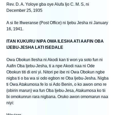
Rev. D. A. Yoloye gba oye Alufa Ijo C. M. S, ni
December 25, 1935
A si Ile Ifiweranse (Post Office) ni Ijebu Jesha ni January
16, 1941.
ITAN KUKURU NIPA OWA ILESHA ATI AAFIN OBA
IJEBU-JESHA LATI ISEDALE
Owa Obokun Ilesha ni Akodi kan ti won ya soto fun ni
Aafin Oba Ijebu-Jesha, ti a npe Akodi naa ni Ode
Obokun titi di eni yi. Nitori pe ibe ni Owa Obokun ngbe
nigba ti o ba wa si odo egbon re Oba Ijebu-Jesha. Nigba
ti Owa Atakumosa fe lo si Ado Benin, o ko awon omo re
(obirin marun) wa fun Oba Ijebu-Jesa, Atakumosa ko tii
bi omokunrun rara nigbana. Oruko awon omomarun naa
niyi: