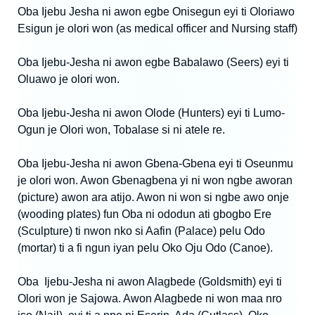
Oba Ijebu Jesha ni awon egbe Onisegun eyi ti Oloriawo
Esigun je olori won (as medical officer and Nursing staff)
Oba Ijebu-Jesha ni awon egbe Babalawo (Seers) eyi ti
Oluawo je olori won.
Oba Ijebu-Jesha ni awon Olode (Hunters) eyi ti Lumo-
Ogun je Olori won, Tobalase si ni atele re.
Oba Ijebu-Jesha ni awon Gbena-Gbena eyi ti Oseunmu
je olori won. Awon Gbenagbena yi ni won ngbe aworan
(picture) awon ara atijo. Awon ni won si ngbe awo onje
(wooding plates) fun Oba ni ododun ati gbogbo Ere
(Sculpture) ti nwon nko si Aafin (Palace) pelu Odo
(mortar) ti a fi ngun iyan pelu Oko Oju Odo (Canoe).
Oba Ijebu-Jesha ni awon Alagbede (Goldsmith) eyi ti
Olori won je Sajowa. Awon Alagbede ni won maa nro