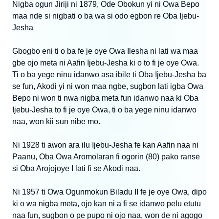
Nigba ogun Jiriji ni 1879, Ode Obokun yi ni Owa Bepo
maa nde si nigbati o ba wa si odo egbon re Oba Ijebu-
Jesha
Gbogbo eni ti o ba fe je oye Owa Ilesha ni lati wa maa
gbe ojo meta ni Aafin Ijebu-Jesha ki o to fi je oye Owa.
Ti o ba yege ninu idanwo asa ibile ti Oba Ijebu-Jesha ba
se fun, Akodi yi ni won maa ngbe, sugbon lati igba Owa
Bepo ni won ti nwa nigba meta fun idanwo naa ki Oba
Ijebu-Jesha to fi je oye Owa, ti o ba yege ninu idanwo
naa, won kii sun nibe mo.
Ni 1928 ti awon ara ilu Ijebu-Jesha fe kan Aafin naa ni
Paanu, Oba Owa Aromolaran fi ogorin (80) pako ranse
si Oba Arojojoye I lati fi se Akodi naa.
Ni 1957 ti Owa Ogunmokun Biladu II fe je oye Owa, dipo
ki o wa nigba meta, ojo kan ni a fi se idanwo pelu etutu
naa fun, sugbon o pe pupo ni ojo naa, won de ni agogo