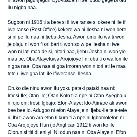
ni awon jagunjagun Oyo-Ibadan fi se ibudo gege bi olu
ilu nigba naa.
Sugbon ni 1916 ti a bere si fi iwe ranse si okere ni ile ifi
iwe ranse (Post Office) kekere wa ni Ilesha ni won bere
si ni pe ilu naa ni Ijebu-Jesha. Awon omo ilu wa ti won
je olaju ni won fi ori bari ti won so wipe Ilesha ni iwe
won ni lati maa de si, nitori naa, Ijebu-Jesha ni won yio
maa pe, Oba Alayeluwa Arojojoye I ni oba ti o wa lori ite
nigba naa. Oba naa si gba imoran won nitori ati le maa
tete ri iwe gba lati ile ifiweranse Ilesha.
Oruko die ninu awon ilu yoku pataki pataki naa ni:
Imesi-Ile; Otan-Ile; Otan-Koto ti a npe ni Otan-Ayegbaju
ni ojo eni; Iresi; Igbajo; Efon-Alaye; Ido-Ajinare ati awon
bee bee lo. Adugbo ni efon Alaye je ni Ijebu-Ile tele-tele
ri, Ibi ti awon ara efon ti kuro ti a npe ni Igbomolefon ni
Oba Arojojoye I fun ijo Anglican 1912 ti won ko ile
Olorun si titi di eni yi. Ni odun naa ni Oba Alaye ni Efon