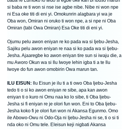
baba re Lumoko lo tedo si egbe oke kan bi ibuso marun
si baba re ti won si nse ise agbe nibe. Nibe ni won npe
ni Esa oke titi di eni yi. Omokunrin alagbara yi wa je
Oba won, Omiran ni oruko ti won npe, a si npe ni Oba
Omiran (tabi Owa Omiran) Esa Oke titi di eni yi.
Ojumu pelu awon eniyan re ko pada wa si Ijebu-Jesha,
Sajiku pelu awon eniyan re naa si ko pada wa si Ijebu-
Jesha. Ajaaregbe ko awon eniyan tire sun si iwaju die, a
mu Aworo Okun wa si Ilu Iwoye lehin igba ti a te Ilu
Iwoye do fun awon omobirin Owa marun tan.
ILU EISUN:
Ilu Eisun je ilu ti a ti owo Oba Ijebu-Jesha
tedo ti o si ko awon eniyan re sibe, apa kan awon
eniyan ti o kuro ni Omu naa ko lo sibe, ti Oba Ijebu-
Jesha si fi eniyan re je olori fun won. Eni to Oba Ijebu-
Jesha koko fi je olori fun won ni Akansa Egunmo. Omo
ile Abowo-Owu ni Odo-Oja ni Ijebu-Jesha ni se, ti o si ti
nda oko ni Omu tele. Eleisun keji nigbati Akansa