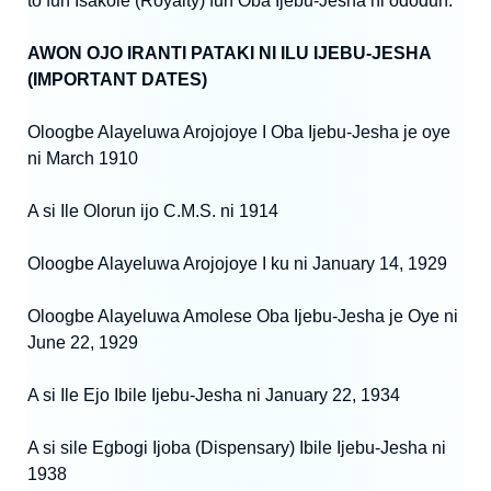
to fun Isakole (Royalty) fun Oba Ijebu-Jesha ni ododun.
AWON OJO IRANTI PATAKI NI ILU IJEBU-JESHA
(IMPORTANT DATES)
Oloogbe Alayeluwa Arojojoye I Oba Ijebu-Jesha je oye
ni March 1910
A si Ile Olorun ijo C.M.S. ni 1914
Oloogbe Alayeluwa Arojojoye I ku ni January 14, 1929
Oloogbe Alayeluwa Amolese Oba Ijebu-Jesha je Oye ni
June 22, 1929
A si Ile Ejo Ibile Ijebu-Jesha ni January 22, 1934
A si sile Egbogi Ijoba (Dispensary) Ibile Ijebu-Jesha ni
1938