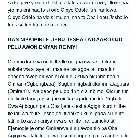
sa to ijoye yoku ni Ilesha lo lati ran won lowo, Oloye naa
yio mu eni naa lo si odo Oloye Odole fun iranlowo,
Oloye Odole na yio si mu eni naa to Oba Ijebu-Jesha lo
fun ase ti o ba ri pe o to bee.
ITAN NIPA IPINLE IJEBU-JESHA LATI AARO OJO
PELU AWON ENIYAN RE NIYI
Okunrin kan wa ni ilu Ile-Ife ni igba iwase ti Olorun
sokale wa si aye lati maa se ise agbe lati maa fun
gbogbo awon eniyan ni ounje. Oruko okunrin naa ni
Omiran (Ogbongbara). Sugbon nigbati okunrin alagbara
(Omiran) yi wa dapo pelu obirin ti o si nbimo, Olorun tun
mu ki ile lanu, ile si gbe mi, ko si jade mo titi. Nigbati
Owa Ajibogun pelu Oba Ijebu-Jesha Agigiri kuro ni Ile-
Ife lati wa te Ile Ijesha do, ti onikaluku si pada si Ile-Ife
lati lo ko awon eniyan wa si ori ile tire, Lumoko ati
Ejemooje je omo Omiranwa ninu awon ti o ba Oba
Agigiri wa lati Ile-Ife, won si mo pupo nipa isa agbe bi ti