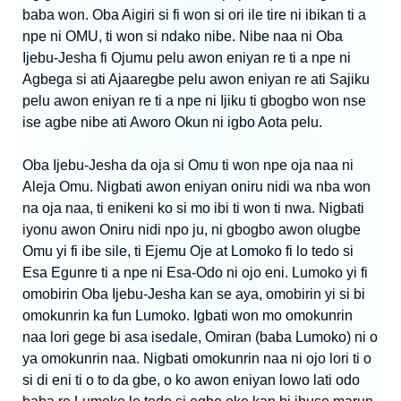
baba won. Oba Aigiri si fi won si ori ile tire ni ibikan ti a
npe ni OMU, ti won si ndako nibe. Nibe naa ni Oba
Ijebu-Jesha fi Ojumu pelu awon eniyan re ti a npe ni
Agbega si ati Ajaaregbe pelu awon eniyan re ati Sajiku
pelu awon eniyan re ti a npe ni Ijiku ti gbogbo won nse
ise agbe nibe ati Aworo Okun ni igbo Aota pelu.
Oba Ijebu-Jesha da oja si Omu ti won npe oja naa ni
Aleja Omu. Nigbati awon eniyan oniru nidi wa nba won
na oja naa, ti enikeni ko si mo ibi ti won ti nwa. Nigbati
iyonu awon Oniru nidi npo ju, ni gbogbo awon olugbe
Omu yi fi ibe sile, ti Ejemu Oje at Lomoko fi lo tedo si
Esa Egunre ti a npe ni Esa-Odo ni ojo eni. Lumoko yi fi
omobirin Oba Ijebu-Jesha kan se aya, omobirin yi si bi
omokunrin ka fun Lumoko. Igbati won mo omokunrin
naa lori gege bi asa isedale, Omiran (baba Lumoko) ni o
ya omokunrin naa. Nigbati omokunrin naa ni ojo lori ti o
si di eni ti o to da gbe, o ko awon eniyan lowo lati odo