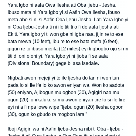
Yara Igbo ni aala Owa Ilesha ati Oba Ijebu - Jesha.
Ibuso meta ni Yara Igbo yi si Aafin Owa Ilesha, ibuso
meta abo si ni si Aafin Oba Ijebu-Jesha. Lati Yara Igbo yi
ni Oba Ijebu-Jesha ti ni ile titi ti o fi de aala Ijesha ati
Ekiti. Yara igbo yi ti won gbe ni igba naa, jijin re to ese
bata mewa (10 feet), ibu re to ese bata mefa (6 feet),
gigun re to ibuso mejila (12 miles) eyi ti gbogbo oju si nri
titi di oni oloni yi. Yara Igbo yi ni Ijoba fi se aala
(Divisional Boundary) gege bi asa isedale.
Nigbati awon mejeji yi te ile Ijesha do tan ni won tun
pada lo si Ile Ife lo ko awon eniyan wa. Won ko aadota
(50) eniyan, Ajibogun mu ogbon (30), Agigiri naa mu
ogun (20), onikaluku si mu awon eniyan tire lo si ile tire,
eyi ni a fi npa lowe wipe “Ijebu ogun (20) Ilesha ogbon
(30), ogun ko gbudo ra mogbon lara.”
Iboji Agigiri wa ni Aafin Ijebu-Jesha nibi ti Oba - Ijebu -